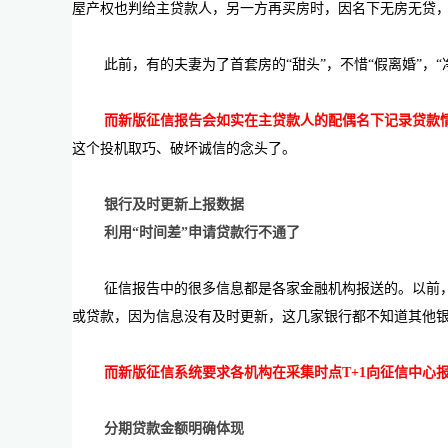
屋产权也判给主贷款人，另一方再买房时，因名下无房无贷
此前，有的夫妻为了首套房的“甜头”，不惜“假离婚”，
而新版征信报告会如实在主贷款人的配偶名下记录贷款
这个投机取巧、破坏诚信的念头了。
银行及时更新上报数据
利用“时间差”申请贷款行不通了
征信报告中的很多信息都是各家金融机构报送的。以前
或贷款，因为信息没有及时更新，这几家银行都不知道其他
而新版征信系统要求各机构在采集时点T+1向征信中心
分期贷款金额明确体现