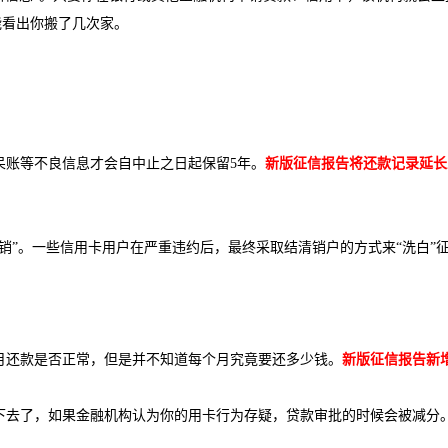
能看出你搬了几次家。
呆账等不良信息才会自中止之日起保留5年。
新版征信报告将还款记录延长
销”。一些信用卡用户在严重违约后，最终采取结清销户的方式来“洗白”
月还款是否正常，但是并不知道每个月究竟要还多少钱。
新版征信报告新
下去了，如果金融机构认为你的用卡行为存疑，贷款审批的时候会被减分