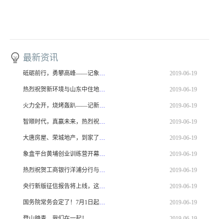
最新资讯
砥砺前行，勇攀高峰——记象盒平台研发部及产品运营部团建活动
2019-06-19
热烈祝贺新环境与山东中住地产达成战略合作！
2019-06-19
火力全开，烧烤轰趴——记新环境职能部门烧烤活动！
2019-06-19
智顺时代，真赢未来，热烈祝贺新环境与房天下签订战略合作！
2019-06-19
大唐房屋、荣城地产，到家了和新环境战略合作签约仪式圆满落幕！
2019-06-19
象盒平台黄埔创业训练营开幕，让梦想在这里腾飞！
2019-06-19
热烈祝贺工商银行洋浦分行与海南新环境达成战略合作！
2019-06-19
央行新版征信报告将上线，这些变化必须注意！
2019-06-19
国务院常务会定了！7月1日起减免不动产登记费！
2019-06-19
登山踏青，我们在一起！——记汤冰实习副总区武功山之行
2019-06-19