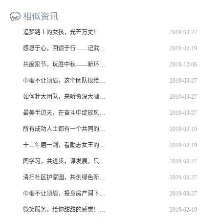
相似资讯
追梦路上的女孩，光芒万丈！
2019-03-27
感恩于心，回馈于行——记武汉新环境业绩精英越南七日游
2019-02-19
共度家节，玩胜中秋——新环境2018中秋嘉年华
2018-12-06
巾帼不让须眉，这个团队很给力！
2019-03-27
如何壮大团队，来听资深大咖给你支招！
2019-03-27
最美半边天，在奋斗中绽放风采！
2019-03-27
所有成功人士都有一个共同的习惯，那就是立即行动！
2019-02-19
十二年磨一剑，看励志女王的成长故事！
2019-02-19
同学习，共进步，谋发展，只为打造更好的团队！
2019-03-27
清扫社区护家园，共创绿色新环境！
2019-03-27
巾帼不让须眉，投身房产闯下一片天！
2019-03-27
微笑服务，给你甜甜的感觉！——记新环境巧克力店
2019-02-19