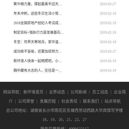
聚巾帼力量，撑起最美半边天——2019魅力女性分享会！
2019-03-27
年末冲刺，这些冬日生活小常识你知道几个？
2019-02-19
2018全国房地产经纪人考试成绩查询、领取证书等相关事项
2019-02-19
制定目标+强执行力是发展基石！——记七里香店
2019-02-19
冬至：世界天寒地冻，家中温暖如初！
2019-02-19
成功绝不容易，还要加倍努力！——记新环境万树丹堤店
2019-03-27
新环境人快来一起晒照吧，小编帮你上圣诞头条！
2019-02-19
胸中藏有大志的人，往往是一个很自律的人——记实习总监龙才勇
2019-02-19
网站导航：新环境首页
|
业界动态
|
公司新闻
|
员工动态
|
企业简
介
|
公司荣誉
|
发展历程
|
社会责任
|
联系我们
|
站点导航
总公司地址：湖南省长沙市雨花区东塘西劳动西路大华宾馆写字楼
18、19、20、21、22、27
服务监督热线：4006622117