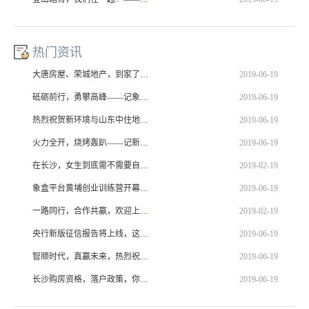
热门资讯
大唐房屋、荣城地产，到家了和新环境战略合作签约仪式圆满落幕！
2019-06-19
砥砺前行，勇攀高峰——记象盒平台研发部及产品运营部团建活动
2019-06-19
热烈祝贺新环境与山东中住地产达成战略合作！
2019-06-19
火力全开，烧烤轰趴——记新环境职能部门烧烤活动！
2019-06-19
在长沙，女生到底需不需要自己买房？
2019-02-19
象盒平台黄埔创业训练营开幕，让梦想在这里腾飞！
2019-06-19
一路同行，合作共赢，欢迎上海锦明地产来我司参观！
2019-02-19
央行新版征信报告将上线，这些变化必须注意！
2019-06-19
智顺时代，真赢未来，热烈祝贺新环境与房天下签订战略合作！
2019-06-19
长沙购房资格，落户政策，你想知道的都在这里！
2019-06-19