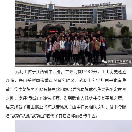
武功山位于江西省中西部，主峰海拔1918.3米，山上历史遗迹
众多，是山岳型国家重点风景名胜区。武功山名字的由来也有典
故，传南朝陈朝时期有将军欧阳頠出兵协助陈武帝陈霸先平定侯景
之乱，途经“武公山”祷告求拜，得到武仙人托梦并授其平乱之策。
后来成就了帝王霸业的陈武帝感念于山中神灵相助之功，便下令赐
名“武功”从此“武功山”取代了其它名称而名传千古。