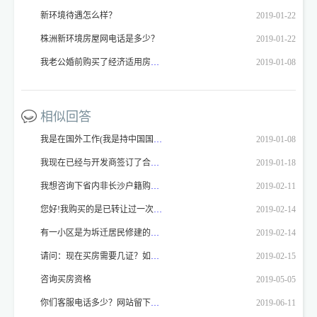
新环境待遇怎么样？
2019-01-22
株洲新环境房屋网电话是多少？
2019-01-22
我老公婚前购买了经济适用房（2003年的房），2月结婚。我于今年4月落户长沙。我原籍四川。现要办理房屋产权，按照小区公告： 2、凡办理审批单时为未婚，但现已经结婚的经济适用房业主，须提交本人和配偶结婚证、户口本、身份证三样原件和复印件。如配偶系外地户口的或1997年后由外地迁入长沙的须提供户口所在地或原户口所在地房改办出具的无房证明。 我就要回到四川去办理无房证明。我去当地的房管局，工作人员不办理，说不符合法规，他们的存档里只能证明有房，但是上面没有记录的，他们不能确定是否是有房，而没去办理产权。我就不明白了，长沙要求办理，四川不能办理。那我这个事情请问我到底应该怎么办？我的户籍已经落到长沙，原籍就不管了。现在的zf办事人员态度恶劣，大老远去办不了事，心里万分难过。zf是为人们办好事办实事的，为什么要为难我们呢？
2019-01-08
相似回答
我是在国外工作(我是持中国国籍的)，想在中国深圳买楼，但是没有时间回去签名办手续，想委托我家人为我代办，我想请问如果像我这种情？，我需要办什么手续才行呢。
2019-01-08
我现在已经与开发商签订了合同，但我从房产网上查到该房产的报价比我们实际成交价格少1000元/平米，请问这是否符合购房合法程序，是不是开发商欺骗行为，应当如何处理？望回复！谢谢！
2019-01-18
我想咨询下省内非长沙户籍购房资格
2019-02-11
您好!我购买的是已转让过一次的二手房,98年建的,产权为私有房产,请问需要税费和手续费等大概要房屋总价的多少?办完转让手续后我多久可以拿到房产证?谢谢
2019-02-14
有一小区是为坼迁居民修建的安置房！我想请问：这样的房子能不能买？如果要买，应看开发商的那些文件？买了有什么样的风险？
2019-02-14
请问：现在买房需要几证？如果没产权证的房子可以买吗？
2019-02-15
咨询买房资格
2019-05-05
你们客服电话多少？网站留下的电话已停机？！是不是要跑路啊？
2019-06-11