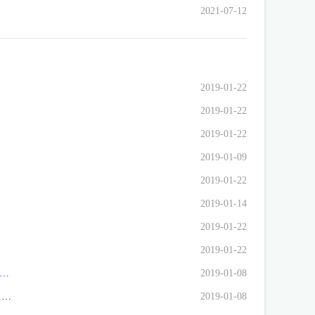
2021-07-12
2019-01-22
2019-01-22
2019-01-22
2019-01-09
2019-01-22
2019-01-14
2019-01-22
2019-01-22
结婚。我于今年4月落户长沙。我原籍四川。现要办理房屋产权，按照小区公告： 2、凡办理审批单时为未婚，但现已经结婚的经济适用房业主，须提交本人和配偶结婚证、户口本、身份证三样原件和复印件。如配偶系外地户口的或1997年后由外地迁入长沙的须提供户口所在地或原户口所在地房改办出具的无房证明。 我就要回到四川去办理无房证明。我去当地的房管局，工作人员不办理，说不符合法规，他们的存档里只能证明有房，但是上面没有记录的，他们不能确定是否是有房，而没去办理产权。我就不明白了，长沙要求办理，四川不能办理。那我这个事情请问我到底应该怎么办？我的户籍已经落到长沙，原籍就不管了。现在的zf办事人员态度恶劣，大老远去办不了事，心里万分难过。zf是为人们办好事办实事的，为什么要为难我们呢？
2019-01-08
我是星语林的业主，维修基金我已如数上缴，但我在房产局网站上的维修基金查询中，查得我帐上的余额为‘0’，不知为何。是否可以解释一下。谢谢！
2019-01-08