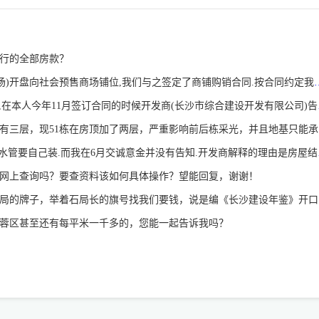
行的全部房款？
我们是购买了万代商场商铺的业主.1999年(万代商场)开盘向社会预售商场铺位,我们与之签定了商铺购销合同.按合同约定我们已全部付清商铺购房款.至今多年过去了,开发商一直未按合同约定办
我想咨询下,本人在河西买了新雅园E栋的一套
岳麓区左家
您好,我买了河西新雅园E栋,E栋的主
网上查询吗？要查资料该如何具体操作？望能回复，谢谢！
你好，我是一房地
芙蓉区甚至还有每平米一千多的，您能一起告诉我吗？