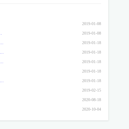
2019-01-08
理商铺交房手续,未按合同约定办理商铺产权.商场大门紧锁,给我们业主造成了极大损失.要求开发商按合同约定履行义务.立即启动办理商铺交房手续.启动产权办理程序，我们该怎么来维护自己的权益？
2019-01-08
房子,在本人今年11月签订合同的时候开发商(长沙市综合建设开发有限公司)告诉我:你们E栋的主卧室的水管要自己装.而我在6月交诚意金并没有告知.开发商解释的理由是房屋结构不适合安装,难道我们住户就好安装吗? 请告诉我这是否是违法欺诈行为,我该如何维护自己的权益?
2019-01-18
垅小区51栋现在在违法加层，原设计只有三层，现51栋在房顶加了两层，严重影响前后栋采光，并且地基只能承爱三层重量，如跨塌砸到我房子谁负责？我该怎么办？
2019-01-18
卧室厕所的进水管要自己装.而我在6月交诚意金并没有告知.开发商解释的理由是房屋结构不适合安装,房屋三面全部是承重墙,如果我们自行装,不但要破坏墙漆,而且肯定会因为埋水管影响房屋结构,影响房屋寿命.我该怎么解决这个问题?
2019-01-18
2019-01-18
产公司，最近有人打着长沙房产局的牌子，举着石局长的旗号找我们要钱，说是编《长沙建设年鉴》开口就是3万5万，严重影响了我们正常的工作。也严重损坏了长沙房产局的声誉！我们出也不是，不出又怕对不起长沙房产局，请问我们该怎么办？
2019-01-18
2019-02-15
2020-08-18
2020-10-04