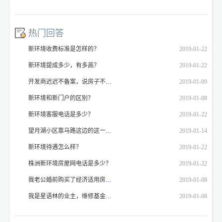
热门回答
新环境收费标准是怎样的？
2019-01-22
新环境提成多少，有多高？
2019-01-22
开发商迟迟不备案，说房子不能备案，开发商不备案怎么投诉？
2019-01-09
新环境和新门户的区别？
2019-01-08
新环境客服电话是多少？
2019-01-22
望月湖小区靠马路这边的这一排房子喊拆喊了好多年了，我想问一下这是真的不？
2019-01-14
新环境待遇怎么样？
2019-01-22
株洲新环境房屋网电话是多少？
2019-01-22
我老公婚前购买了经济适用房（2003年的房），2月结婚。我于今年4月落户长沙。我原籍四川。现要办理房屋产权，按照小区公告： 2、凡办理审批单时为未婚，但现已经结婚的经济适用房业主，须提交本人和配偶结婚证、户口本、身份证三样原件和复印件。如配偶系外地户口的或1997年后由外地迁入长沙的须提供户口所在地或原户口所在地房改办出具的无房证明。 我就要回到四川去办理无房证明。我去当地的房管局，工作人员不办理，说不符合法规，他们的存档里只能证明有房，但是上面没有记录的，他们不能确定是否是有房，而没去办理产权。我就不明白了，长沙要求办理，四川不能办理。那我这个事情请问我到底应该怎么办？我的户籍已经落到长沙，原籍就不管了。现在的zf办事人员态度恶劣，大老远去办不了事，心里万分难过。zf是为人们办好事办实事的，为什么要为难我们呢？
2019-01-08
我是星语林的业主，维修基金我已如数上缴，但我在房产局网站上的维修基金查询中，查得我帐上的余额为‘0’，不知为何。是否可以解释一下。谢谢！
2019-01-08