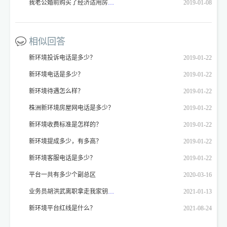
我老公婚前购买了经济适用房（2003年的房），2月结婚。我于今年4月落户长沙。我原籍四川。现要办理房屋产权，按照小区公告： 2、凡办理审批单时为未婚，但现已经结婚的经济适用房业主，须提交本人和配偶结婚证、户口本、身份证三样原件和复印件。如配偶系外地户口的或1997年后由外地迁入长沙的须提供户口所在地或原户口所在地房改办出具的无房证明。 我就要回到四川去办理无房证明。我去当地的房管局，工作人员不办理，说不符合法规，他们的存档里只能证明有房，但是上面没有记录的，他们不能确定是否是有房，而没去办理产权。我就不明白了，长沙要求办理，四川不能办理。那我这个事情请问我到底应该怎么办？我的户籍已经落到长沙，原籍就不管了。现在的zf办事人员态度恶劣，大老远去办不了事，心里万分难过。zf是为人们办好事办实事的，为什么要为难我们呢？
2019-01-08
相似回答
新环境投诉电话是多少？
2019-01-22
新环境电话是多少？
2019-01-22
新环境待遇怎么样？
2019-01-22
株洲新环境房屋网电话是多少？
2019-01-22
新环境收费标准是怎样的？
2019-01-22
新环境提成多少，有多高？
2019-01-22
新环境客服电话是多少？
2019-01-22
平台一共有多少个副总区
2020-03-16
业务员胡洪武离职拿走我家钥匙如何办？
2021-01-13
新环境平台红线是什么？
2021-08-24