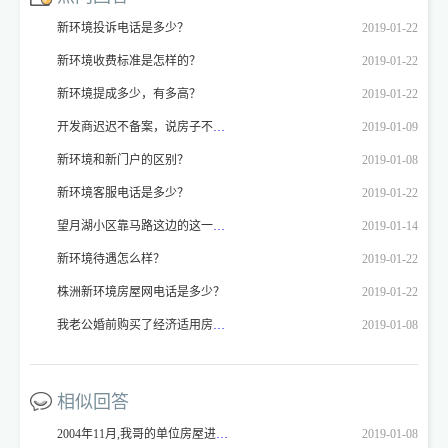
新环境投诉电话是多少？
2019-01-22
新环境收费标准是怎样的？
2019-01-22
新环境提成多少，有多高？
2019-01-22
开发商迟迟不备案，说房子不能备案，开发商不备案怎么投诉？
2019-01-09
新环境和新门户的区别？
2019-01-08
新环境客服电话是多少？
2019-01-22
望月湖小区靠马路这边的这一排房子喊拆喊了好多年了，我想问一下这是真的不？
2019-01-14
新环境待遇怎么样？
2019-01-22
株洲新环境房屋网电话是多少？
2019-01-22
我老公婚前购买了经济适用房（2003年的房），2月结婚。我于今年4月落户长沙。我原籍四川。现要办理房屋产权，按照小区公告： 2、凡办理审批单时为未婚，但现已经结婚的经济适用房业主，须提交本人和配偶结婚证、户口本、身份证三样原件和复印件。如配偶系外地户口的或1997年后由外地迁入长沙的须提供户口所在地或原户口所在地房改办出具的无房证明。 我就要回到四川去办理无房证明。我去当地的房管局，工作人员不办理，说不符合法规，他们的存档里只能证明有房，但是上面没有记录的，他们不能确定是否是有房，而没去办理产权。我就不明白了，长沙要求办理，四川不能办理。那我这个事情请问我到底应该怎么办？我的户籍已经落到长沙，原籍就不管了。现在的zf办事人员态度恶劣，大老远去办不了事，心里万分难过。zf是为人们办好事办实事的，为什么要为难我们呢？
2019-01-08
相似回答
2004年11月,我哥的单位房屋进行拍卖,当时因为只对本单位职工出售,所以我们以我哥的名义拍得房屋一套.但是购房的款项以及之后的税款等所有费用均是我们出的.当时的政策是要满两年才可过户,所以我们等到现在.可今年又听说要满五年才可以,不知我们可以采取什么措施进行过户,这其中要负担的税款是如何计算的?
2019-01-08