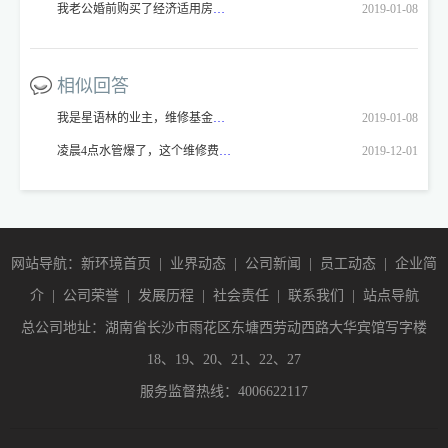
我老公婚前购买了经济适用房（2003年的房），2月结婚。我于今年4月落户长沙。我原籍四川。现要办理房屋产权，按照小区公告： 2、凡办理审批单时为未婚，但现已经结婚的经济适用房业主，须提交本人和配偶结婚证、户口本、身份证三样原件和复印件。如配偶系外地户口的或1997年后由外地迁入长沙的须提供户口所在地或原户口所在地房改办出具的无房证明。 我就要回到四川去办理无房证明。我去当地的房管局，工作人员不办理，说不符合法规，他们的存档里只能证明有房，但是上面没有记录的，他们不能确定是否是有房，而没去办理产权。我就不明白了，长沙要求办理，四川不能办理。那我这个事情请问我到底应该怎么办？我的户籍已经落到长沙，原籍就不管了。现在的zf办事人员态度恶劣，大老远去办不了事，心里万分难过。zf是为人们办好事办实事的，为什么要为难我们呢？
2019-01-08
相似回答
我是星语林的业主，维修基金我已如数上缴，但我在房产局网站上的维修基金查询中，查得我帐上的余额为‘0’，不知为何。是否可以解释一下。谢谢！
2019-01-08
凌晨4点水管爆了，这个维修费是房东和中介方承担还是租户承担？
2019-12-01
网站导航：新环境首页
|
业界动态
|
公司新闻
|
员工动态
|
企业简
介
|
公司荣誉
|
发展历程
|
社会责任
|
联系我们
|
站点导航
总公司地址：湖南省长沙市雨花区东塘西劳动西路大华宾馆写字楼
18、19、20、21、22、27
服务监督热线：4006622117