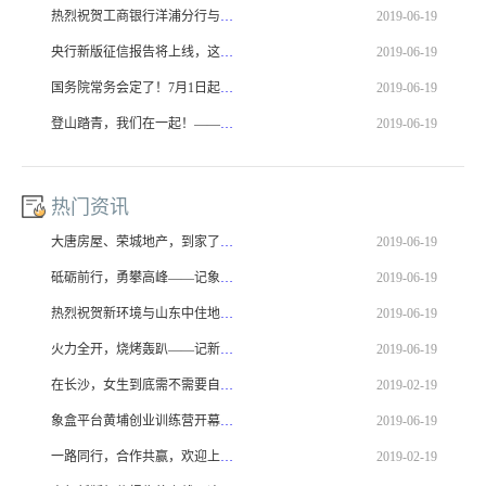
热烈祝贺工商银行洋浦分行与海南新环境达成战略合作！
2019-06-19
央行新版征信报告将上线，这些变化必须注意！
2019-06-19
国务院常务会定了！7月1日起减免不动产登记费！
2019-06-19
登山踏青，我们在一起！——记汤冰实习副总区武功山之行
2019-06-19
热门资讯
大唐房屋、荣城地产，到家了和新环境战略合作签约仪式圆满落幕！
2019-06-19
砥砺前行，勇攀高峰——记象盒平台研发部及产品运营部团建活动
2019-06-19
热烈祝贺新环境与山东中住地产达成战略合作！
2019-06-19
火力全开，烧烤轰趴——记新环境职能部门烧烤活动！
2019-06-19
在长沙，女生到底需不需要自己买房？
2019-02-19
象盒平台黄埔创业训练营开幕，让梦想在这里腾飞！
2019-06-19
一路同行，合作共赢，欢迎上海锦明地产来我司参观！
2019-02-19