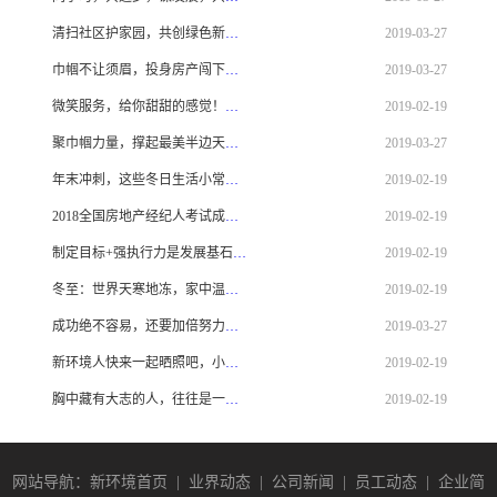
清扫社区护家园，共创绿色新环境！
2019-03-27
巾帼不让须眉，投身房产闯下一片天！
2019-03-27
微笑服务，给你甜甜的感觉！——记新环境巧克力店
2019-02-19
聚巾帼力量，撑起最美半边天——2019魅力女性分享会！
2019-03-27
年末冲刺，这些冬日生活小常识你知道几个？
2019-02-19
2018全国房地产经纪人考试成绩查询、领取证书等相关事项
2019-02-19
制定目标+强执行力是发展基石！——记七里香店
2019-02-19
冬至：世界天寒地冻，家中温暖如初！
2019-02-19
成功绝不容易，还要加倍努力！——记新环境万树丹堤店
2019-03-27
新环境人快来一起晒照吧，小编帮你上圣诞头条！
2019-02-19
胸中藏有大志的人，往往是一个很自律的人——记实习总监龙才勇
2019-02-19
网站导航：新环境首页
|
业界动态
|
公司新闻
|
员工动态
|
企业简