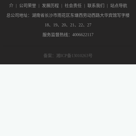
介
|
公司荣誉
|
发展历程
|
社会责任
|
联系我们
|
站点导航
总公司地址：湖南省长沙市雨花区东塘西劳动西路大华宾馆写字楼
18、19、20、21、22、27
服务监督热线：4006622117
备案：湘ICP备13010263号