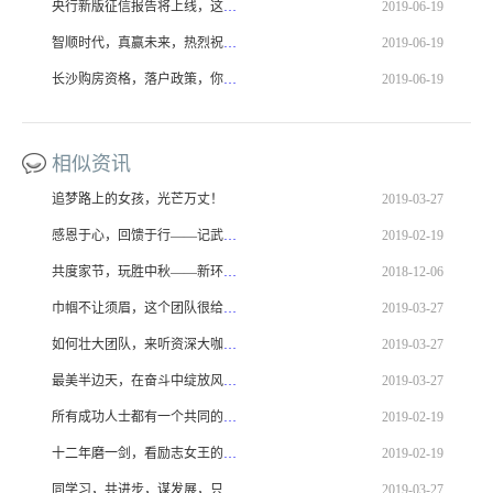
央行新版征信报告将上线，这些变化必须注意！
2019-06-19
智顺时代，真赢未来，热烈祝贺新环境与房天下签订战略合作！
2019-06-19
长沙购房资格，落户政策，你想知道的都在这里！
2019-06-19
相似资讯
追梦路上的女孩，光芒万丈！
2019-03-27
感恩于心，回馈于行——记武汉新环境业绩精英越南七日游
2019-02-19
共度家节，玩胜中秋——新环境2018中秋嘉年华
2018-12-06
巾帼不让须眉，这个团队很给力！
2019-03-27
如何壮大团队，来听资深大咖给你支招！
2019-03-27
最美半边天，在奋斗中绽放风采！
2019-03-27
所有成功人士都有一个共同的习惯，那就是立即行动！
2019-02-19
十二年磨一剑，看励志女王的成长故事！
2019-02-19
同学习，共进步，谋发展，只为打造更好的团队！
2019-03-27