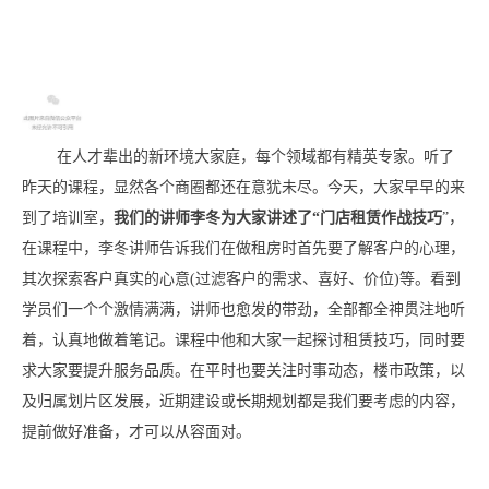
在人才辈出的新环境大家庭，每个领域都有精英专家。听了
昨天的课程，显然各个商圈都还在意犹未尽。今天，大家早早的来
到了培训室，
我们的
讲师
李冬
为大家讲述了“
门店租赁作战技巧
”，
在课程中，李冬讲师告诉我们在做租房时首先要了解客户的心理，
其次探索客户真实的心意(过滤客户的需求、喜好、价位)等。看到
学员们一个个激情满满，讲师也愈发的带劲，全部都
全神贯注地听
着，认真地做着笔记。课程中他和大家一起探讨租赁技巧，同时要
求大家要提升服务品质。在平时也要关注时事动态，楼市政策，以
及归属划片区发展，近期建设或长期规划都是我们要考虑的内容，
提前做好准备，才可以从容面对。