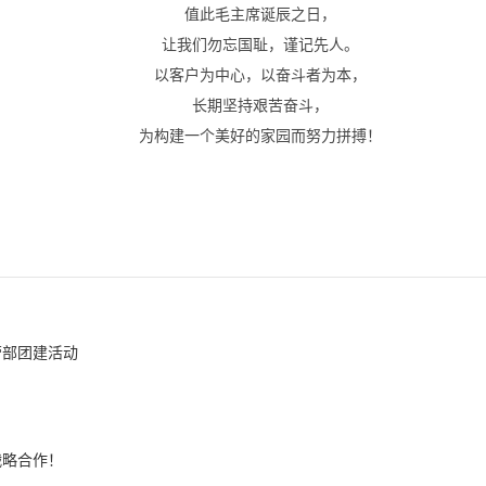
值此毛主席诞辰之日，
让我们勿忘国耻，谨记先人。
以客户为中心，以奋斗者为本，
长期坚持艰苦奋斗，
为构建一个美好的家园而努力拼搏！
营部团建活动
！
战略合作！