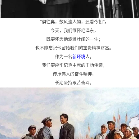
“俱往矣，数风流人物，还看今朝”。
今天，我们缅怀毛泽东，
既要怀念他波澜壮阔的一生；
也不能忘记他留给我们的宝贵精神财富。
作为一名
新环境
人，
我们要应牢记毛主席的丰功伟绩，
传承伟人的奋斗精神，
长期坚持艰苦奋斗。