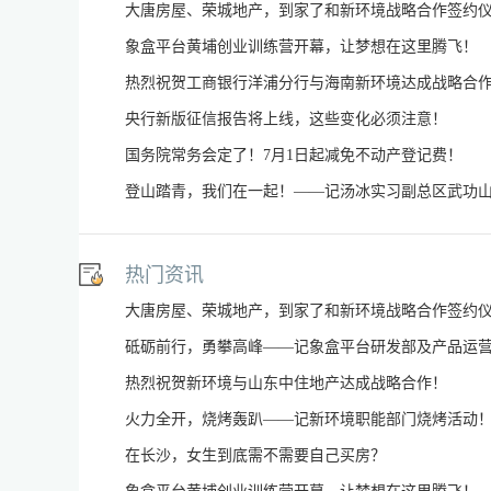
大唐房屋、荣城地产，到家了和新环境战略合作签约
象盒平台黄埔创业训练营开幕，让梦想在这里腾飞！
热烈祝贺工商银行洋浦分行与海南新环境达成战略合
央行新版征信报告将上线，这些变化必须注意！
国务院常务会定了！7月1日起减免不动产登记费！
登山踏青，我们在一起！——记汤冰实习副总区武功
热门资讯
大唐房屋、荣城地产，到家了和新环境战略合作签约
砥砺前行，勇攀高峰——记象盒平台研发部及产品运
热烈祝贺新环境与山东中住地产达成战略合作！
火力全开，烧烤轰趴——记新环境职能部门烧烤活动
在长沙，女生到底需不需要自己买房？