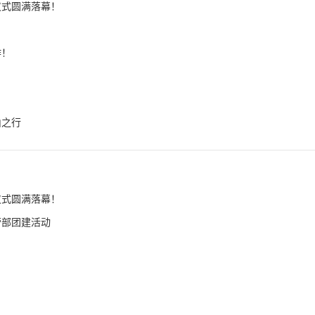
仪式圆满落幕！
作！
山之行
仪式圆满落幕！
营部团建活动
！