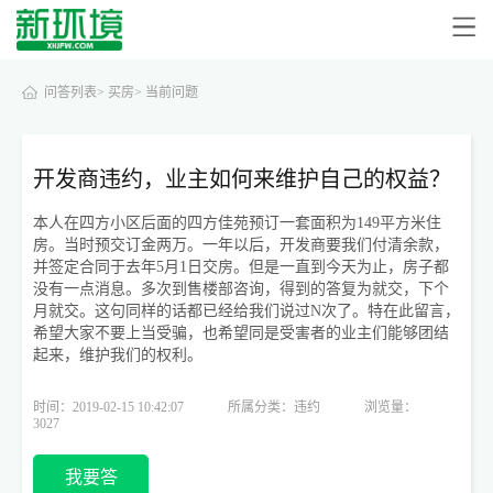
问答列表>
买房>
当前问题
开发商违约，业主如何来维护自己的权益？
本人在四方小区后面的四方佳苑预订一套面积为149平方米住
房。当时预交订金两万。一年以后，开发商要我们付清余款，
并签定合同于去年5月1日交房。但是一直到今天为止，房子都
没有一点消息。多次到售楼部咨询，得到的答复为就交，下个
月就交。这句同样的话都已经给我们说过N次了。特在此留言，
希望大家不要上当受骗，也希望同是受害者的业主们能够团结
起来，维护我们的权利。
时间：2019-02-15 10:42:07
所属分类：违约
浏览量：
3027
我要答