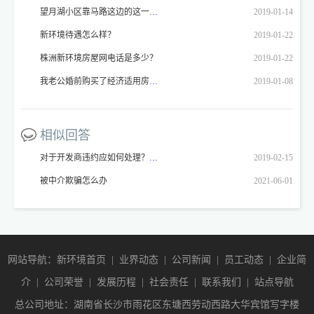
望月湖小区靠马路这边的这一排房子喊拆喊了好多年了，我想问一下这是真的不？
2019-01-14
新环境待遇怎么样？
2019-01-22
株洲新环境房屋网电话是多少？
2019-01-22
我老公婚前购买了经济适用房（2003年的房），2月结婚。我于今年4月落户长沙。我原籍四川。现要办理房屋产权，按照小区公告： 2、凡办理审批单时为未婚，但现已经结婚的经济适用房业主，须提交本人和配偶结婚证、户口本、身份证三样原件和复印件。如配偶系外地户口的或1997年后由外地迁入长沙的须提供户口所在地或原户口所在地房改办出具的无房证明。 我就要回到四川去办理无房证明。我去当地的房管局，工作人员不办理，说不符合法规，他们的存档里只能证明有房，但是上面没有记录的，他们不能确定是否是有房，而没去办理产权。我就不明白了，长沙要求办理，四川不能办理。那我这个事情请问我到底应该怎么办？我的户籍已经落到长沙，原籍就不管了。现在的zf办事人员态度恶劣，大老远去办不了事，心里万分难过。zf是为人们办好事办实事的，为什么要为难我们呢？
2019-01-08
相似回答
对于开发商违约应如何处理？如何投诉？应主张哪些权利，对于缩水超过3%以外的部分，合同无约定，本人是否可以主张赔偿权利？开发商变更如何主张权利？
2019-02-15
被中介欺骗怎么办
2021-06-01
网站导航：新环境首页
|
业界动态
|
公司新闻
|
员工动态
|
企业简
介
|
公司荣誉
|
发展历程
|
社会责任
|
联系我们
|
站点导航
总公司地址：湖南省长沙市雨花区东塘西劳动西路大华宾馆写字楼